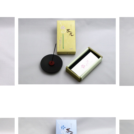
堂
茶花 少煙 小バラ詰 – 尚林堂
¥660