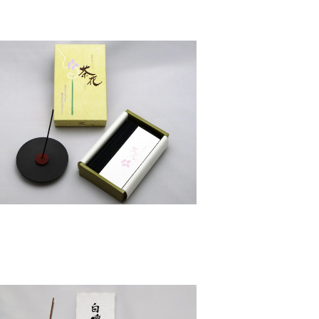
茶花 少煙 大型バラ詰 – 尚林堂
¥1,100