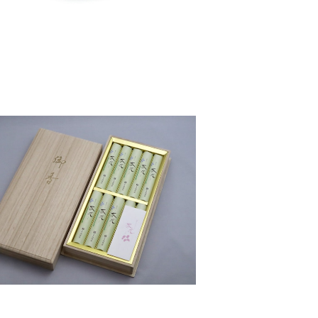
花 少煙 短寸10把入桐箱(ご進物用) –
尚林堂
¥3,300