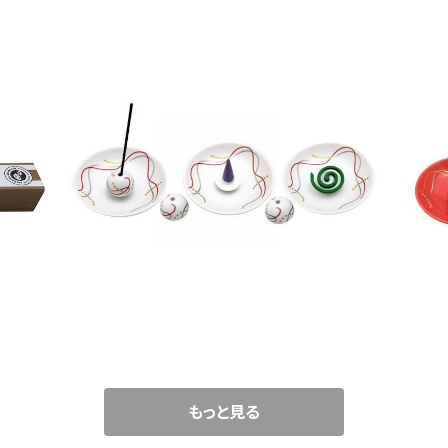
利なイ
香立付香皿 華かんざし（白妙） – 薫寿堂
香
¥1,430
もっと見る