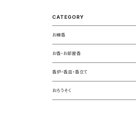
CATEGORY
お線香
ご進物
お香・お部屋香
実用線香
香炉・香皿・香立て
長尺線香
おろうそく
9寸線香
ミニ寸線香