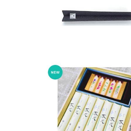
SOLD OUT
香皿 折型双六 – 山形鋳物
¥4,950
茶花少煙/蜜蝋夕霧 ２種桐箱(ご進物
¥4,400