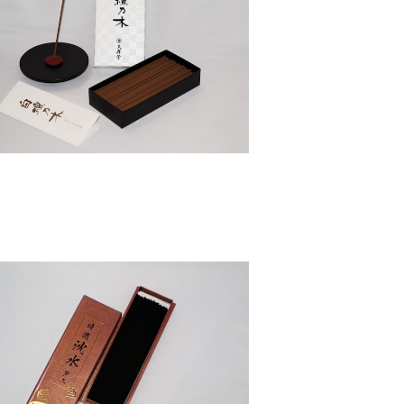
白檀乃木 - 天昇堂
¥1,320
特選沈水タニ – 精華堂
¥8,800