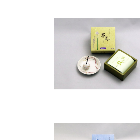
茶花 少煙 超ミニ寸バラ詰 – 尚林
¥660