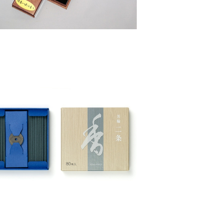
芳輪 二条 スティック80本入 – 松栄
堂
¥1,870