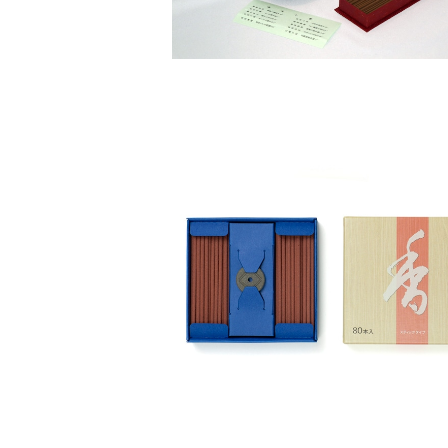
銘香芳輪 堀川 スティック80本入 –
堂
¥3,300