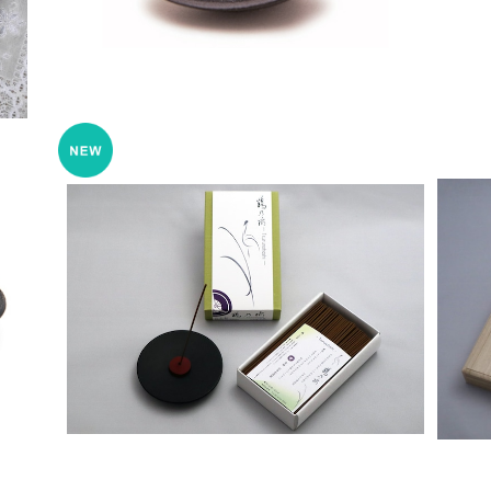
鶴乃橋 バラ詰 – 本岡宝寿堂
茶
¥2,200