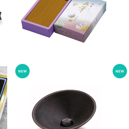
沈香 五筆 大バラ詰 – 精華堂
¥6,050
用)
香皿 ロッキングトレー – 山形鋳物
¥4,730