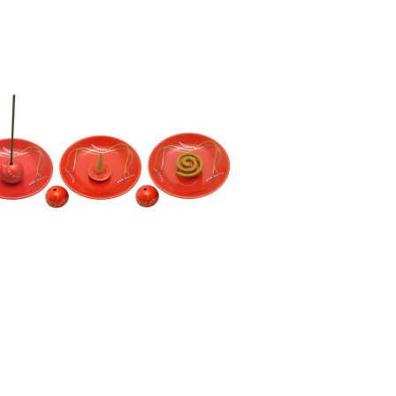
立付香皿 華かんざし（薄紅） – 薫寿堂
¥1,430