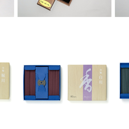
 松栄
銘香芳輪 白川 スティック80本入 – 松栄
銘香
堂
¥2,420