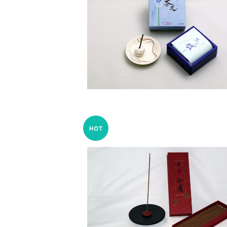
茶花 超微煙 超ミニ寸バラ詰 – 尚
¥660
銘香伽羅 – 精華堂
¥15,400