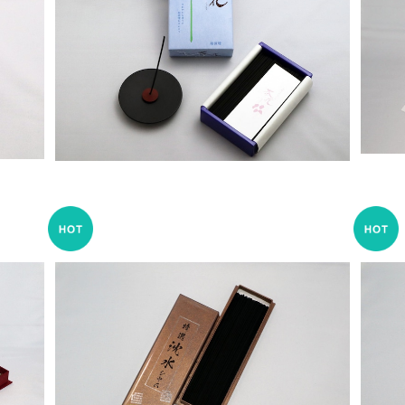
林堂
茶花 超微煙 大型バラ詰 – 尚林堂
¥1,100
特選沈水シャム – 精華堂
¥11,000