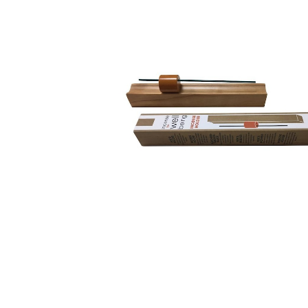
ウェルビーイング ホルダー木製 【便
ンセンスホルダー】– 薫寿堂
¥1,980