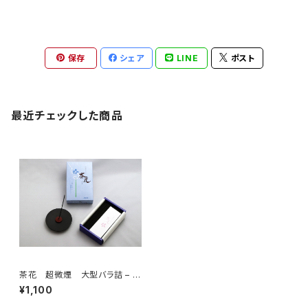
保存
シェア
LINE
ポスト
最近チェックした商品
茶花 超微煙 大型バラ詰 – 尚
林堂
¥1,100