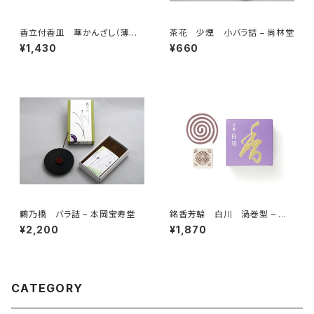
香立付香皿 華かんざし（薄紅）
茶花 少煙 小バラ詰 – 尚林堂
– 薫寿堂
¥1,430
¥660
鶴乃橋 バラ詰 – 本岡宝寿堂
銘香芳輪 白川 渦巻型 – 松
栄堂
¥2,200
¥1,870
CATEGORY