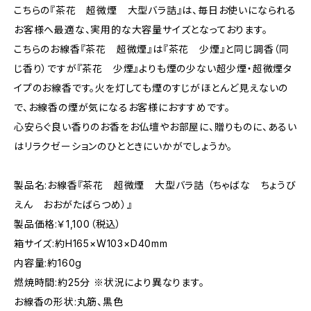
こちらの『茶花 超微煙 大型バラ詰』は、毎日お使いになられる
お客様へ最適な、実用的な大容量サイズとなっております。
こちらのお線香『茶花 超微煙』は『茶花 少煙』と同じ調香（同
じ香り）ですが『茶花 少煙』よりも煙の少ない超少煙・超微煙タ
イプのお線香です。火を灯しても煙のすじがほとんど見えないの
で、お線香の煙が気になるお客様におすすめです。
心安らぐ良い香りのお香をお仏壇やお部屋に、贈りものに、あるい
はリラクゼーションのひとときにいかがでしょうか。
製品名:お線香『茶花 超微煙 大型バラ詰 （ちゃばな ちょうび
えん おおがたばらつめ）』
製品価格:￥1,100（税込）
箱サイズ:約H165×W103×D40mm
内容量:約160g
燃焼時間:約25分 ※状況により異なります。
お線香の形状:丸筋、黒色