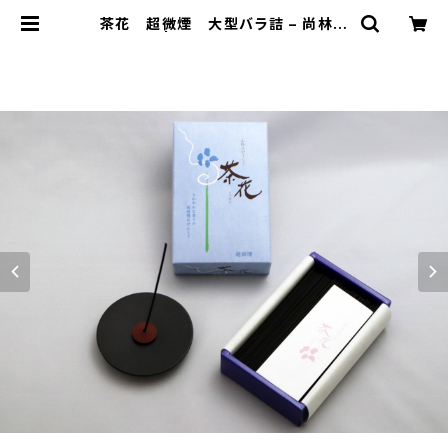
茶花 超微煙 大型バラ詰 – 尚林堂
| 香扇-kousen-