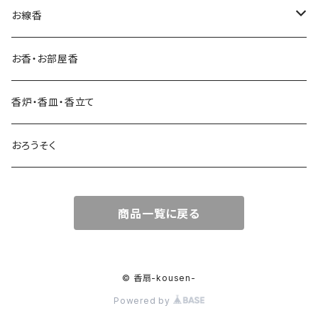
お線香
ご進物
お香・お部屋香
実用線香
香炉・香皿・香立て
長尺線香
おろうそく
9寸線香
ミニ寸線香
商品一覧に戻る
© 香扇-kousen-
Powered by