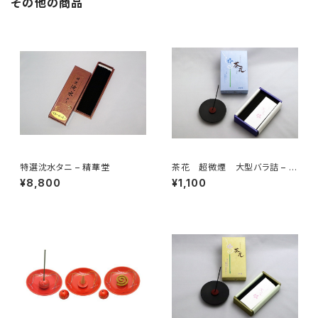
その他の商品
特選沈水タニ – 精華堂
茶花 超微煙 大型バラ詰 – 尚
林堂
¥8,800
¥1,100