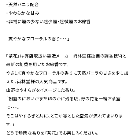
・天然バニラ配合
・やわらかな甘み
・非常に煙の少ない超少煙・超微煙のお線香
「爽やかなフローラルの香り・・・」
『茶花』は弊店取扱い製造メーカー尚林堂様独自の調香技術と
最新の創香を用いたお線香です。
やさしく爽やかなフローラルの香りに天然バニラの甘さを少し加
えた、尚林堂様の人気商品です。
山野のやすらぎをイメージした香り。
「朝露のにおいがまだほのかに残る頃、野の花を一輪お茶室
に・・・。
そこはやすらぎと共に、どこか凛とした空気が流れてまいりま
す。」
どうぞ静閑な香りを『茶花』でお楽しみください。