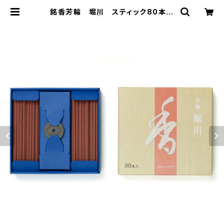
銘香芳輪 堀川 スティック80本入
– 松栄堂 | 香扇-kousen-