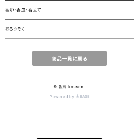
実用線香
香炉・香皿・香立て
長尺線香
おろうそく
9寸線香
ミニ寸線香
商品一覧に戻る
© 香扇-kousen-
Powered by