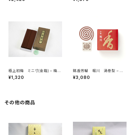
極上初梅 ミニ寸(金箱) – 梅薫
銘香芳輪 堀川 渦巻型 – 松
堂
栄堂
¥1,320
¥3,080
その他の商品