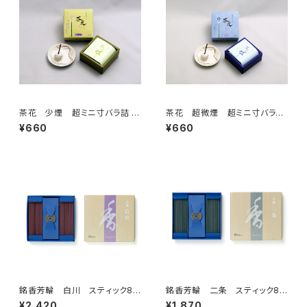
茶花 少煙 超ミニ寸バラ詰 –
茶花 超微煙 超ミニ寸バラ詰
尚林堂
– 尚林堂
¥660
¥660
銘香芳輪 白川 スティック80
銘香芳輪 二条 スティック80
本入 – 松栄堂
本入 – 松栄堂
¥2,420
¥1,870