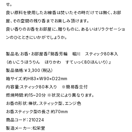
せ。
良い原料を使用したお線香は焚いたその時だけでは無く、お部
屋、その空間の残り香までお楽しみ頂けます。
良い香りのお香をお部屋に、贈りものに、あるいはリラクゼーショ
ンのひとときにいかがでしょうか。
製品名:お香・お部屋香『銘香芳輪 堀川 スティック80本入
（めいこうほうりん ほりかわ すてぃっく80ほんいり）』
製品価格:￥3,300（税込）
箱サイズ:約H83×W90×D22mm
内容量:スティック80本入り ※簡易香立付
燃焼時間:約15~20分 ※状況により異なります。
お香の形状:棒状、スティック型、エンジ色
お香スティック型の長さ:約70mm
商品コード：210224
製造メーカー:松栄堂