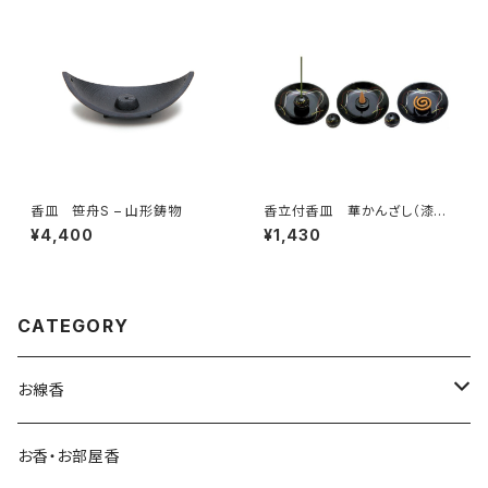
香皿 笹舟S – 山形鋳物
香立付香皿 華かんざし（漆黒）
– 薫寿堂
¥4,400
¥1,430
CATEGORY
お線香
ご進物
お香・お部屋香