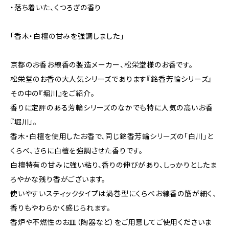
・落ち着いた、くつろぎの香り
「香木・白檀の甘みを強調しました」
京都のお香お線香の製造メーカー、松栄堂様のお香です。
松栄堂のお香の大人気シリーズであります『銘香芳輪シリーズ』
その中の『堀川』をご紹介。
香りに定評のある芳輪シリーズのなかでも特に人気の高いお香
『堀川』。
香木・白檀を使用したお香で、同じ銘香芳輪シリーズの「白川」と
くらべ、さらに白檀を強調させた香りです。
白檀特有の甘みに強い粘り、香りの伸びがあり、しっかりとしたま
ろやかな残り香がございます。
使いやすいスティックタイプは渦巻型にくらべお線香の筋が細く、
香りもやわらかく感じられます。
香炉や不燃性のお皿（陶器など）をご用意してご使用くださいま