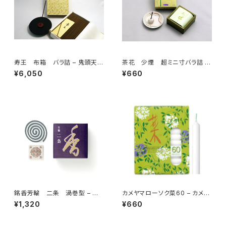
寿王 布箱 バラ詰 – 鬼頭天薫
茶花 少煙 超ミニ寸バラ詰 –
堂
尚林堂
¥6,050
¥660
銘香芳輪 二条 渦巻型 – 松
カメヤマローソク菜60 – カメヤ
栄堂
マ株式会社
¥1,320
¥660